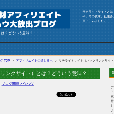
サテライトサイトとは
や、その意味、仕組み
書いてみました。
とは？どういう意味？
グ
TOP
アフィリエイトの道しるべ
サテライトサイト（バックリンクサイト
クリンクサイト）とは？どういう意味？
,
ブログ関連ノウハウ
]
ア
ア
東
持
し
よ