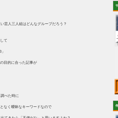
笑い芸人三人組はどんなグループだろう？
して
3」
の目的に合った記事が
と調べた時に
となく曖昧なキーワードなので
り出てきたら「不便だな」と思いますよね？