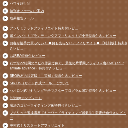
ハワイ旅行記
特別オファーのご案内
成果報告メール
アンリミテッドアフィリエイト特典付レビュー
超インパクトブランディングアフィリエイト術小雪特典付きレビュー
お客が勝手に買っていく ◆何も売らないアフィリエイト◆ 【特別版】特典付
きレビュー
LUREA特典付レビュー
わずか22時間のコピペ作業で稼ぐ、最後の片手間アフィリ～裏AAA（adult
affiliate advance）特典付きレビュー
SEO教材の決定版！「賢威」特典付きレビュー
SIRIUS（サイト作成ツール）について
ハオロン式リセリング完全マスタープログラム限定特典付きレビュー
fc2blogテンプレート
魔法のコピーライティング術特典付きレビュー
プチリッチ養成講座【キーワードライティング起業法】限定特典付きレビュ
ー
中村式！リスタートアフィリエイト