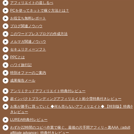
アフィリエイトの道しるべ
PCを使ってネットで稼ぐ方法とは？
お役立ち無料レポート
ブログ関連ノウハウ
このワードプレスブログの作成方法
メルマガ関連ノウハウ
セキュリティーソフト
PPCとは
ハワイ旅行記
特別オファーのご案内
成果報告メール
アンリミテッドアフィリエイト特典付レビュー
超インパクトブランディングアフィリエイト術小雪特典付きレビュー
お客が勝手に買っていく ◆何も売らないアフィリエイト◆ 【特別版】特典付
きレビュー
LUREA特典付レビュー
わずか22時間のコピペ作業で稼ぐ、最後の片手間アフィリ～裏AAA（adult
affiliate advance）特典付きレビュー