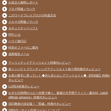
お役立ち無料レポート
ブログ関連ノウハウ
このワードプレスブログの作成方法
メルマガ関連ノウハウ
セキュリティーソフト
PPCとは
ハワイ旅行記
特別オファーのご案内
成果報告メール
アンリミテッドアフィリエイト特典付レビュー
超インパクトブランディングアフィリエイト術小雪特典付きレビュー
お客が勝手に買っていく ◆何も売らないアフィリエイト◆ 【特別版】特典付
きレビュー
LUREA特典付レビュー
わずか22時間のコピペ作業で稼ぐ、最後の片手間アフィリ～裏AAA（adult
affiliate advance）特典付きレビュー
SEO教材の決定版！「賢威」特典付きレビュー
SIRIUS（サイト作成ツール）について