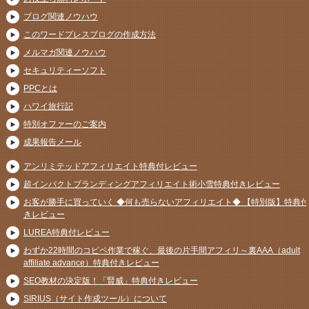
ブログ関連ノウハウ
このワードプレスブログの作成方法
メルマガ関連ノウハウ
セキュリティーソフト
PPCとは
ハワイ旅行記
特別オファーのご案内
成果報告メール
アンリミテッドアフィリエイト特典付レビュー
超インパクトブランディングアフィリエイト術小雪特典付きレビュー
お客が勝手に買っていく ◆何も売らないアフィリエイト◆ 【特別版】特典付
きレビュー
LUREA特典付レビュー
わずか22時間のコピペ作業で稼ぐ、最後の片手間アフィリ～裏AAA（adult
affiliate advance）特典付きレビュー
SEO教材の決定版！「賢威」特典付きレビュー
SIRIUS（サイト作成ツール）について