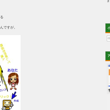
ま
る
んですが。