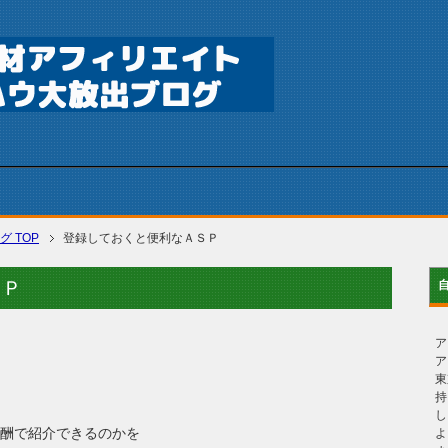
グ
TOP
登録しておくと便利なＡＳＰ
ＳＰ
ア
ア
東
持
し
酬で紹介できるのかを
よ