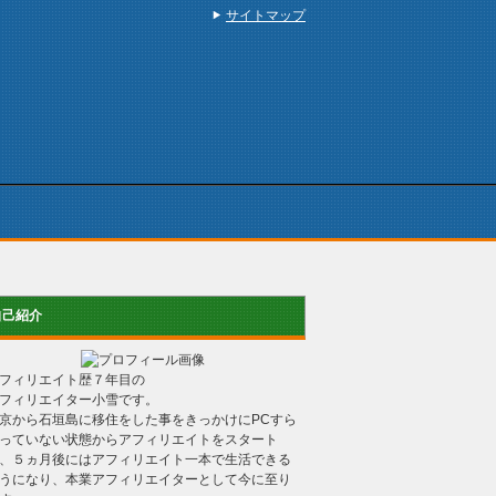
サイトマップ
自己紹介
フィリエイト歴７年目の
フィリエイター小雪です。
京から石垣島に移住をした事をきっかけにPCすら
っていない状態からアフィリエイトをスタート
、５ヵ月後にはアフィリエイト一本で生活できる
うになり、本業アフィリエイターとして今に至り