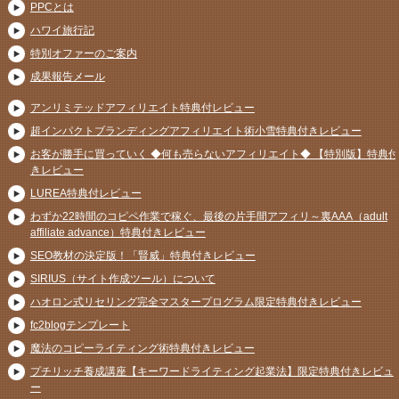
PPCとは
ハワイ旅行記
特別オファーのご案内
成果報告メール
アンリミテッドアフィリエイト特典付レビュー
超インパクトブランディングアフィリエイト術小雪特典付きレビュー
お客が勝手に買っていく ◆何も売らないアフィリエイト◆ 【特別版】特典付
きレビュー
LUREA特典付レビュー
わずか22時間のコピペ作業で稼ぐ、最後の片手間アフィリ～裏AAA（adult
affiliate advance）特典付きレビュー
SEO教材の決定版！「賢威」特典付きレビュー
SIRIUS（サイト作成ツール）について
ハオロン式リセリング完全マスタープログラム限定特典付きレビュー
fc2blogテンプレート
魔法のコピーライティング術特典付きレビュー
プチリッチ養成講座【キーワードライティング起業法】限定特典付きレビュ
ー