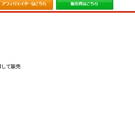
。
用して販売