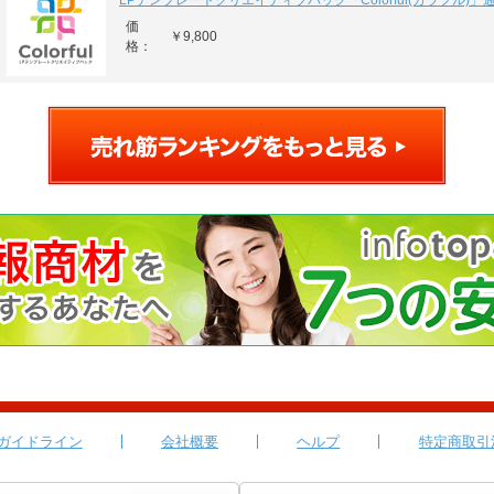
LPテンプレートクリエイティブパック「Colorful(カラフル)」
価
￥9,800
格：
ガイドライン
会社概要
ヘルプ
特定商取引