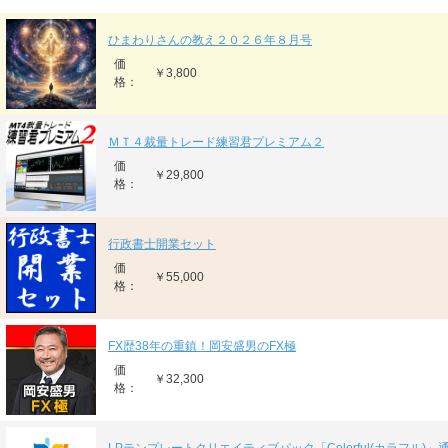
ひまわりさんの教え２０２６年８月号
価
￥3,800
格：
ＭＴ４裁量トレード練習君プレミアム２
価
￥29,800
格：
行政書士開業セット
価
￥55,000
格：
FX歴38年の重鎮！岡安盛男のFX極
価
￥32,300
格：